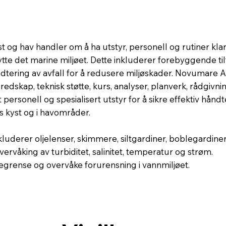
t og hav handler om å ha utstyr, personell og rutiner kla
tte det marine miljøet. Dette inkluderer forebyggende til
ndtering av avfall for å redusere miljøskader. Novumare A
edskap, teknisk støtte, kurs, analyser, planverk, rådgivn
personell og spesialisert utstyr for å sikre effektiv håndt
gs kyst og i havområder.
kluderer oljelenser, skimmere, siltgardiner, boblegardiner
vervåking av turbiditet, salinitet, temperatur og strøm.
egrense og overvåke forurensning i vannmiljøet.