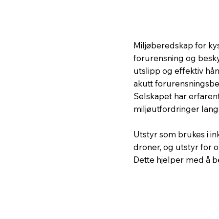
Miljøberedskap for kys
forurensning og besky
utslipp og effektiv hå
akutt forurensningsber
Selskapet har erfarent 
miljøutfordringer lan
Utstyr som brukes i in
droner, og utstyr for o
Dette hjelper med å b