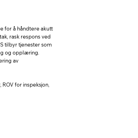
re for å håndtere akutt
tak, rask respons ved
S tilbyr tjenester som
ing og opplæring.
ering av
, ROV for inspeksjon,